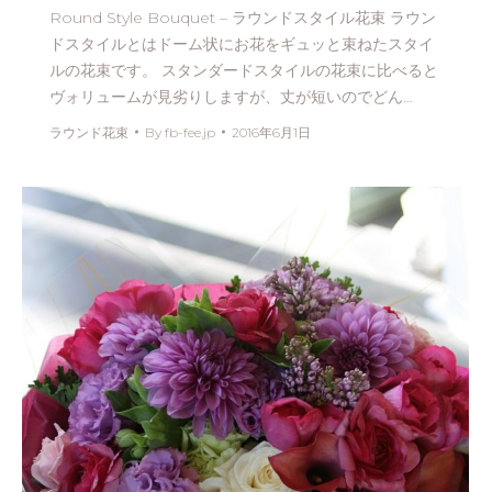
Round Style Bouquet – ラウンドスタイル花束 ラウン
ドスタイルとはドーム状にお花をギュッと束ねたスタイ
ルの花束です。 スタンダードスタイルの花束に比べると
ヴォリュームが見劣りしますが、丈が短いのでどん…
ラウンド花束
By
fb-fee.jp
2016年6月1日