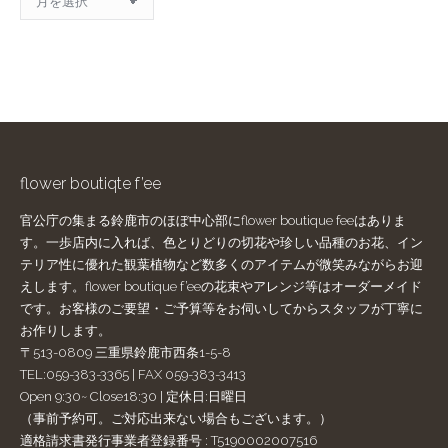
ー
カ
イ
ブ
flower boutiqte f’ee
官公庁の集まる鈴鹿市のほぼ中心部にflower boutique feeはありま
す。一歩店内に入れば、色とりどりの切花や珍しい品種のお花、イン
テリア性に優れた観葉植物など数多くのアイテムが微笑みながらお迎
えします。flower boutique f’eeの花束やアレンジ等はオーダーメイド
です。お客様のご要望・ご予算等をお伺いしてからスタッフが丁寧に
お作りします。
〒513-0809 三重県鈴鹿市西条1-5-8
TEL:059-383-3365 | FAX 059-383-3413
Open 9:30~ Close18:30 | 定休日:日曜日
（事前予約可。ご対応出来ない場合もございます。）
適格請求書発行事業者登録番号 : T5190002007516