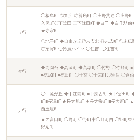
◯桜島町 ◎算所 ◎算所町 ◯庄野共進 ◯庄野町 
久保町◯下箕田 ◯下箕田町 ◆白子 ◆白子駅前◆
★寺家町
サ行
◎地子町 ◆自由が丘◎末広北 ◎末広町 ◎末広西 
◎須賀町◯鈴鹿ハイツ ◯住吉 ◯住吉町
◆高岡台 ◆高岡町 ◆高塚町 ◯竹野 ◯竹野町 ■長
タ行
■徳居町 ■徳田町 ◯十宮 ◯十宮町◯道伯 ◯道伯町
◯中旭が丘 ◆中江島町 ■中瀬古町 ★中冨田町 ◆
町■長澤町 ★長太旭町 ★長太栄町 ■長太新町 ▲西
西玉垣町
ナ行
★西富田町 ◯野町 ◯野町中◯野町西 ◯野町東 ◯
野辺町