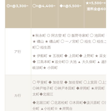
★=5,500~+配
◎=@3,300~
◯=@4,400~
◆=@5,500~
達料金@600
■ 秋永町 ◎ 阿古曽 町 ◎ 飯野寺家町 ◯ 池田町 ◎
★ 磯山 ★ 磯山町 ◯ 一ノ宮町 ◯ 稲生 ◯ 稲生こ
町◯ 稲生西
ア行
★ 伊船町 ★ 五祝町 ◆ 上田町◆ 上野町 ★ 采女が
◆ 江島本町 ■ 追分町◎ 大池 ▲ 大久保町 ▲ 越知町
岐須町★ 小田町
◯ 甲斐町 ◆ 加佐登 ◆ 加佐登町 ◯上箕田 ◯上箕
◎神戸地子町 ◎神戸本田町 ◆岸岡町 ★岸田町 ◆
太町◆北堀江
カ行
◆北堀江町 ◯北若松町 ◎木田町◆汲川原町 ◎河田
分町 ▲小社町※ ★岸岡台