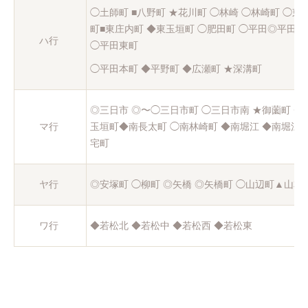
◯土師町 ■八野町 ★花川町 ◯林崎 ◯林崎町 ◯
町■東庄内町 ◆東玉垣町 ◯肥田町 ◯平田◎平田新
ハ行
◯平田東町
◯平田本町 ◆平野町 ◆広瀬町 ★深溝町
◎三日市 ◎〜◯三日市町 ◯三日市南 ★御薗町 ◆
マ行
玉垣町◆南長太町 ◯南林崎町 ◆南堀江 ◆南堀江町
宅町
ヤ行
◎安塚町 ◯柳町 ◎矢橋 ◎矢橋町 ◯山辺町▲山本
ワ行
◆若松北 ◆若松中 ◆若松西 ◆若松東