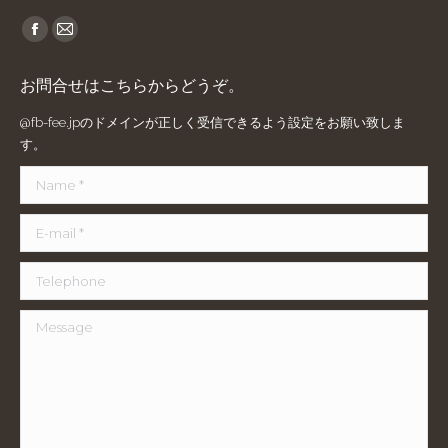
Find us on:
Facebook
Mail
page
page
お問合せはこちらからどうぞ。
opens
opens
in
in
@fb-fee.jpのドメインが正しく受信できるよう設定をお願い致しま
new
new
す。
window
window
Name *
E-mail *
Telephone
Message