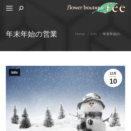
Search:
年末年始の営業
You are here:
Home
Info
年末年始の…
Info
12月
10