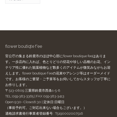
ー
カ
イ
ブ
flower boutiqte f’ee
官公庁の集まる鈴鹿市のほぼ中心部にflower boutique feeはありま
す。一歩店内に入れば、色とりどりの切花や珍しい品種のお花、イン
テリア性に優れた観葉植物など数多くのアイテムが微笑みながらお迎
えします。flower boutique f’eeの花束やアレンジ等はオーダーメイド
です。お客様のご要望・ご予算等をお伺いしてからスタッフが丁寧に
お作りします。
〒513-0809 三重県鈴鹿市西条1-5-8
TEL:059-383-3365 | FAX 059-383-3413
Open 9:30~ Close18:30 | 定休日:日曜日
（事前予約可。ご対応出来ない場合もございます。）
適格請求書発行事業者登録番号 : T5190002007516