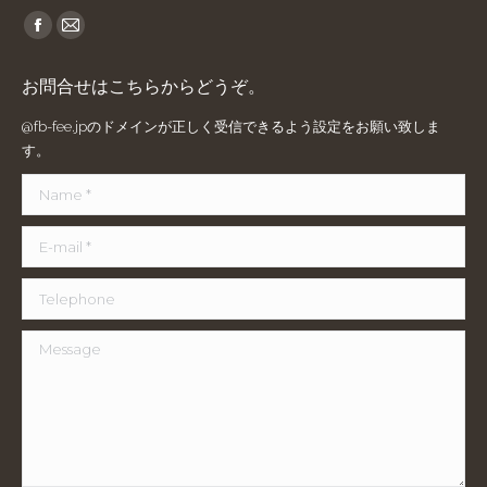
Find us on:
Facebook
Mail
page
page
お問合せはこちらからどうぞ。
opens
opens
in
in
@fb-fee.jpのドメインが正しく受信できるよう設定をお願い致しま
new
new
す。
window
window
Name *
E-mail *
Telephone
Message