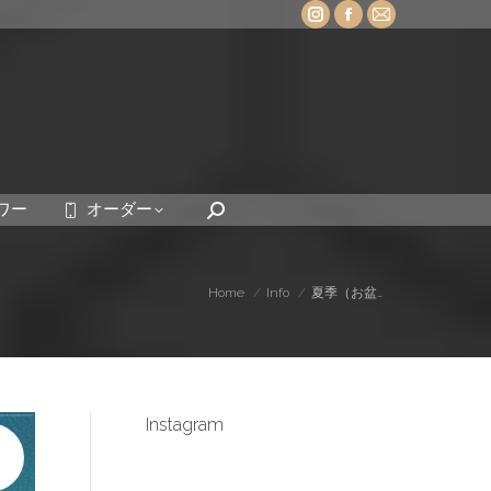
Instagram
Facebook
Mail
page
page
page
opens
opens
opens
in
in
in
new
new
new
window
window
window
ワー
オーダー
Search:
You are here:
Home
Info
夏季（お盆…
Instagram