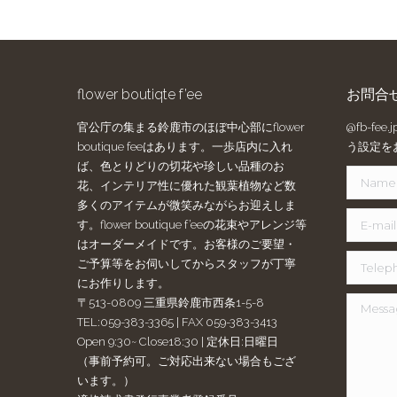
flower boutiqte f’ee
お問合
官公庁の集まる鈴鹿市のほぼ中心部にflower
@fb-f
boutique feeはあります。一歩店内に入れ
う設定を
ば、色とりどりの切花や珍しい品種のお
Name *
花、インテリア性に優れた観葉植物など数
多くのアイテムが微笑みながらお迎えしま
E-mail *
す。flower boutique f’eeの花束やアレンジ等
はオーダーメイドです。お客様のご要望・
Telephon
ご予算等をお伺いしてからスタッフが丁寧
にお作りします。
〒513-0809 三重県鈴鹿市西条1-5-8
Message
TEL:059-383-3365 | FAX 059-383-3413
Open 9:30~ Close18:30 | 定休日:日曜日
（事前予約可。ご対応出来ない場合もござ
います。）