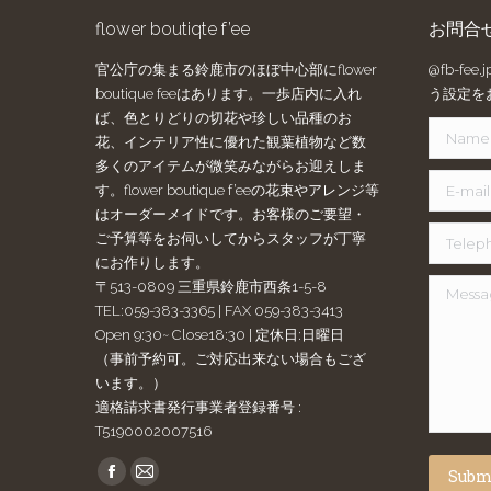
flower boutiqte f’ee
お問合
官公庁の集まる鈴鹿市のほぼ中心部にflower
@fb-f
boutique feeはあります。一歩店内に入れ
う設定を
ば、色とりどりの切花や珍しい品種のお
Name *
花、インテリア性に優れた観葉植物など数
多くのアイテムが微笑みながらお迎えしま
E-mail *
す。flower boutique f’eeの花束やアレンジ等
はオーダーメイドです。お客様のご要望・
Telephon
ご予算等をお伺いしてからスタッフが丁寧
にお作りします。
〒513-0809 三重県鈴鹿市西条1-5-8
Message
TEL:059-383-3365 | FAX 059-383-3413
Open 9:30~ Close18:30 | 定休日:日曜日
（事前予約可。ご対応出来ない場合もござ
います。）
適格請求書発行事業者登録番号 :
T5190002007516
Find us on:
Subm
Facebook
Mail