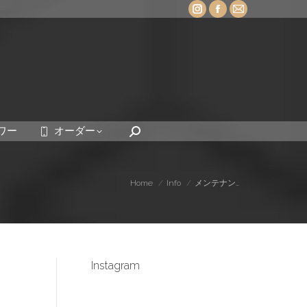
Instagram
Facebook
Mail
page
page
page
opens
opens
opens
in
in
in
new
new
new
window
window
window
ワー
オーダー
Search:
You are here:
Home
Info
メンテナン…
Instagram